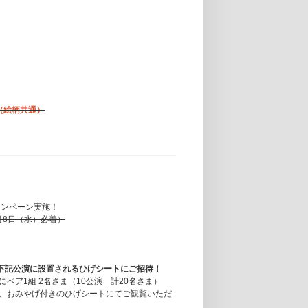
ター（絵柄共通）
選キャンペーン実施！
月8日（水）必着）
lait"」下記公演に設置されるひげシートにご招待！
ア1組 2名さま（10公演 計20名さま）
、おみやげ付きのひげシートにてご観覧いただ