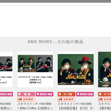
feeよりスタジオライブ数曲+当日のドキュメントを収録
AND MORE...
その他の商品
t Milk
スキマスイッチ / Hot Milk
スキマスイッチ / Hot Milk
スキマスイッ
ee【2形態セッ
+ Bitter Coffee【2形態セッ
【初回限定盤】【CD】【+
【通常盤