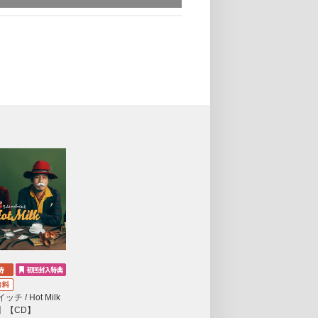
チ / Hot Milk
】【CD】