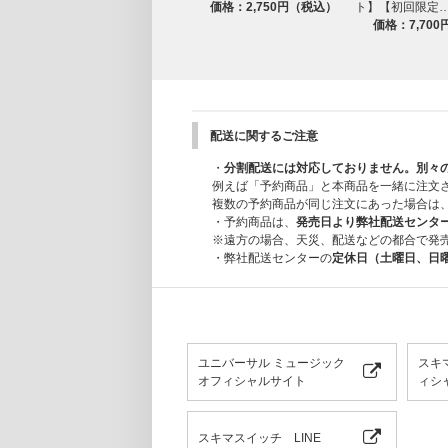
価格：2,750円（税込）
ト】【初回限定
価格：7,70
配送に関するご注意
・
分割配送には対応しておりません。別々
例えば「予約商品」と本商品を一緒に注文
複数の予約商品が同じ注文にあった場合は
・予約商品は、
発売日より弊社配送センタ
※遠方の場合、天災、配送などの都合で発
・弊社配送センターの
定休日（土曜日、日
ユニバーサル ミュージック
スキ
オフィシャルサイト
ィシャ
スキマスイッチ LINE