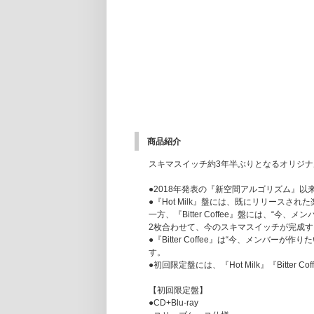
商品紹介
スキマスイッチ約3年半ぶりとなるオリジ
●2018年発表の『新空間アルゴリズム』
●『Hot Milk』盤には、既にリリース
一方、『Bitter Coffee』盤には、
2枚合わせて、今のスキマスイッチが完成
●『Bitter Coffee』は“今、メン
す。
●初回限定盤には、『Hot Milk』『Bitt
【初回限定盤】
●CD+Blu-ray