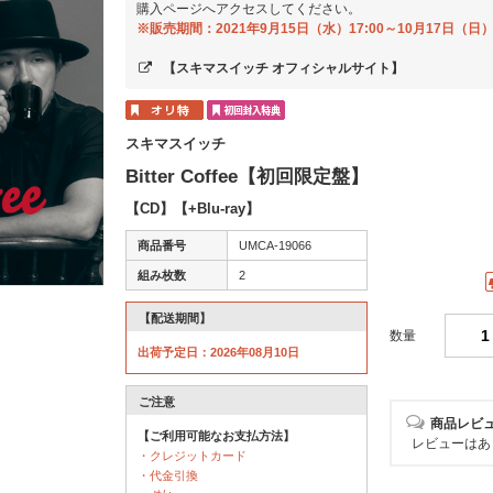
購入ページへアクセスしてください。
※販売期間：2021年9月15日（水）17:00～10月17日（日）
【スキマスイッチ オフィシャルサイト】
スキマスイッチ
Bitter Coffee【初回限定盤】
【CD】【+Blu-ray】
商品番号
UMCA-19066
組み枚数
2
【配送期間】
数量
出荷予定日：2026年08月10日
ご注意
商品レビ
【ご利用可能なお支払方法】
レビューはあ
・クレジットカード
・代金引換