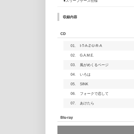
●スリーブケース仕様
収録内容
CD
01.
I-T-A-Z-U-R-A
02.
G.A.M.E.
03.
風がめくるページ
04.
いろは
05.
SINK
06.
フォークで恋して
07.
あけたら
Blu-ray
「Documentary of “Studio Live” 」