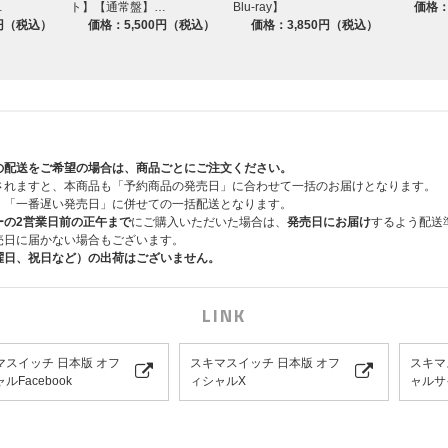
…
ト】【通常盤】…
Blu-ray】
価格：
0円（税込）
価格：5,500円（税込）
価格：3,850円（税込）
の配送をご希望の場合は、商品ごとにご注文ください。
されますと、本商品も「予約商品の発売日」に合わせて一括のお届けとなります。
、「一番遅い発売日」に併せての一括配送となります。
ーの2営業日前の正午まで
にご購入いただいた場合は、
発売日にお届け
するよう配送
売日に届かない場合もございます。
曜日、祝日など）の出荷はございません。
LINK
マスイッチ 日本版 オフ
スキマスイッチ 日本版 オフ
スキマ
ルFacebook
ィシャルX
ャルサ