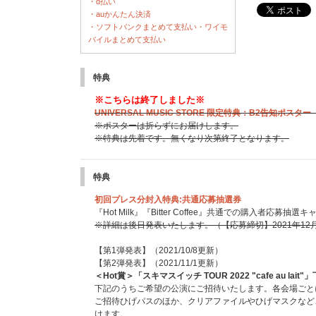
・d払い
・auかんたん決済
・ソフトバンクまとめて支払い・ワイモ
バイルまとめて支払い
特典
※こちらは終了しました※
UNIVERSAL MUSIC STORE 限定特典：B2告知ポス
※ポスターは折らずにお届けします。
※特典は先着です。無くなり次第終了となります。
特典
初回プレス分封入特典:共通応募抽選券
『Hot Milk』『Bitter Coffee』共通での購入者応募抽
※詳細は後日発表いたします。（【応募締切】2021年12
【第1弾発表】（2021/10/8更新）
【第2弾発表】（2021/11/1更新）
＜Hot賞＞「スキマスイッチ TOUR 2022 "cafe au 
下記のうちご希望の公演にご招待いたします。各会場ごとにペ
ご招待ひげパスのほか、クリアファイルやひげマスクなど
けます。