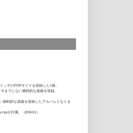
劇場)
u lait""」2月23日（水・祝）神奈川県民ホール公演終
スイッチのPOPサイドを収録した1枚。
観や、今までにない挑戦的な楽曲を収録。
er Coffee」ポスター 50名さま
でにない挑戦的な楽曲を収録したアルバムとなりま
u-rayが付属。（約84分）
別先行抽選予約URL 封入
いません。ご了承ください。