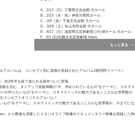
A…2/13（日）三重県文化会館 大ホール
B…2/23（水・祝）神奈川県民ホール
C…3/4（金）千葉文化会館 大ホール
D…3/26（土）松山市民会館 大ホール
E…4/17（日）滋賀県立芸術劇場 びわ湖ホール 大ホール
F…5/1 (日)札幌文化芸術劇場 hitaru
G…5/18(水)神戸国際会館こくさいホール
もっと見る
H…6/5（日）岩手県民会館 大ホール
I…6/25（土）上越文化会館 大ホール
J…7/3（日）メディキット県民文化センター(宮崎県立芸術
【キャンペーン応募締切】2021年12月15日（水）必着
ナルアルバムは、コンセプト別に楽曲が収録されたアルバム2枚同時リリース！
＜Bitter賞＞「スキマスイッチ TOUR 2022 ""cafe a
演後に開催！
以来、約3年半を経て放たれる新作ついに登場。
オンラインひげミート＆グリートにご招待。
された楽曲を含む、タイアップ楽曲満載の“今、求められているもの”をテーマに、スキマ
【キャンペーン応募締切】2021年12月15日（水）必着
“今、メンバーが作りたいもの”をテーマに、スキマスイッチの魅力であるシニカルな世界
するコンセプトオリジナルアルバム！
＜スキマスイッチ賞＞直筆サイン入り「Hot Milk」＆「Bitt
バーが作りたいもの”をテーマに、スキマスイッチの魅力であるシニカルな世界観や、今ま
【キャンペーン応募締切】2021年12月15日（水）必着
er Coffee』から数曲を演奏したスタジオライブ映像やドキュメンタリー映像を収録したBl
スキマスイッチTOUR2022"cafe au lait"CD購入者特
※初回プレス分終了後も、商品ページの表記の変更はござ